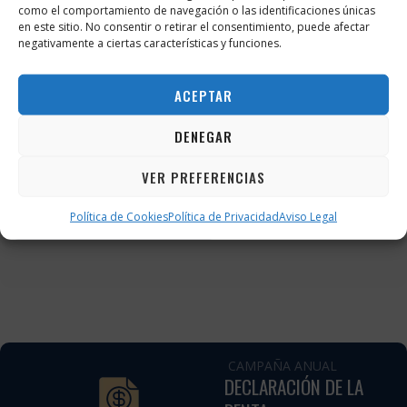
ALTA DE AUTÓNOMO ·
como el comportamiento de navegación o las identificaciones únicas
en este sitio. No consentir o retirar el consentimiento, puede afectar
TODO INCLUIDO
negativamente a ciertas características y funciones.
79
€
ACEPTAR
DENEGAR
Precio cerrado · Sin sorpresas
VER PREFERENCIAS
Comprar ahora
Política de Cookies
Política de Privacidad
Aviso Legal
CAMPAÑA ANUAL
DECLARACIÓN DE LA